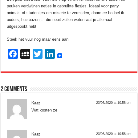
peuken verdwijnen netjes in gebruikte flesjes. Ideaal voor party
animals of studentjes om miserie te vermijden, daarmee bedoel ik
ouders, huisbazen,… die nooit zullen weten wat je allemaal
uitgespookt hebt!
Steek het vuur nog maar eens aan.
F
M
T
Li
a
y
wi
n
c
S
tt
k
e
p
er
e
2 comments
b
a
dI
o
c
n
Kaat
23/06/2020 at 10:58 pm
o
e
Wat kosten ze
k
Kaat
23/06/2020 at 10:58 pm