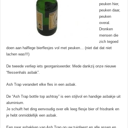
peuken hier,
peuken daar,
peuken
overal.
Dronken
mensen die
zich tegoed
doen aan halflege bierflesjes vol met peuken… (niet dat dat niet
lachen was!!!)
De tweede verliep iets georganiseerder. Mede dankzij onze nieuwe
“flessenhals asbak”.
Ash Trap verandert elke fles in een asbak.
De “Ash Trap bottle top ashtray” is een stijlvol en handige asbakje uit
aluminium.
Je schuift het ding eenvoudig over elk leeg flesje bier of frisdrank en
je hebt onmiddellijk een asbak.
Een paar asbakken van Ash Trap op uw tuinfeest en alle assen en