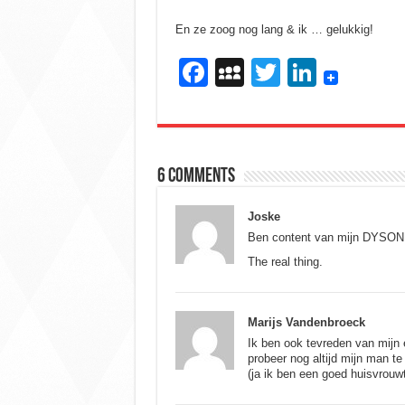
En ze zoog nog lang & ik … gelukkig!
F
M
T
Li
a
y
wi
n
c
S
tt
k
e
p
er
e
6 comments
b
a
dI
o
c
n
Joske
o
e
Ben content van mijn DYSON D
The real thing.
k
Marijs Vandenbroeck
Ik ben ook tevreden van mijn
probeer nog altijd mijn man 
(ja ik ben een goed huisvrouwtj