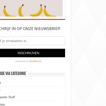
de via Categorie
y
s
uter Stuff
hion