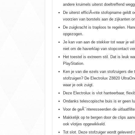
andere kruimels uiterst doeltreffend weg
De uiterst efficiÃ«nte stofopname geldt 
voorzien van borstels aan de zijkanten o
De zuigkracht is traploos te regelen. Hand
opgezogen.
Je kan van aan de stekker tot waar je wi
niet om de haverklap van stopcontact ve
Het toestel is extreem stil. Dat is leuk w
PlayStation.
Ken je van die ezels van stofzuigers die te
stofzuigen? De Electrolux Z8820 UltraOne i
waar je ook zuigt.
Deze Electrolux is vlot hanteerbaar, flexi
Ondanks telescopische buis is er geen lu
Voor de geÃ¯nteresseerden de uitlaatfilte
Makkelijk op te bergen door de clips aan
ook vlotjes opgewikkeld.
Tot slot. Deze stofzuiger wordt geleverd