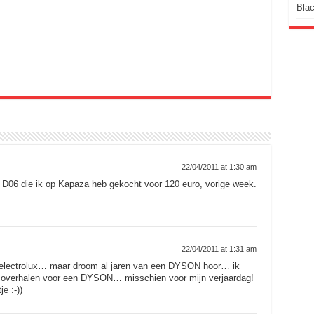
Blac
22/04/2011 at 1:30 am
06 die ik op Kapaza heb gekocht voor 120 euro, vorige week.
22/04/2011 at 1:31 am
 electrolux… maar droom al jaren van een DYSON hoor… ik
te overhalen voor een DYSON… misschien voor mijn verjaardag!
e :-))