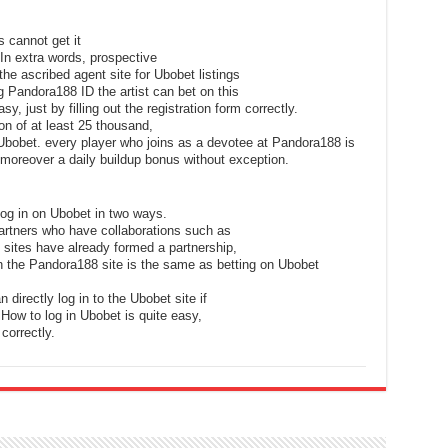
s cannot get it
 In extra words, prospective
the ascribed agent site for Ubobet listings
Pandora188 ID the artist can bet on this
asy, just by filling out the registration form correctly.
on of at least 25 thousand,
 Ubobet. every player who joins as a devotee at Pandora188 is
d moreover a daily buildup bonus without exception.
 log in on Ubobet in two ways.
 partners who have collaborations such as
sites have already formed a partnership,
 the Pandora188 site is the same as betting on Ubobet
directly log in to the Ubobet site if
How to log in Ubobet is quite easy,
correctly.