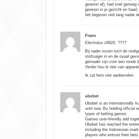
gewoon af), had snel genoeg va
gewoon in je gezicht en haar)
het begeven niet lang nadat 
Frans
Electrolux z8820. ????
Bij nader inzien toch de nodig
stofzuiger in en de ovaal gev
gemaakt zijn voor een ronde b
Verder hou ik niet van apparate
Ik zal hem niet aanbevelen
ubobet
Ubobet is an internationally t
until now. By holding official 
types of betting games.
Games user-friendly add toget
Ubobet has reached the entire
including the Indonesian mark
players who entrust their bets 