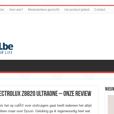
.be
Voor wie?
Medewerkers gezocht!
Uw product getest
Contact
NIEU
Electrolux Z8820 UltraOne – Onze review
ls het op cafÃ© over stofzuigers gaat heeft iedereen het altijd
lleen maar over Dyson. Gelukkig ga ik tegenwoordig heel wat