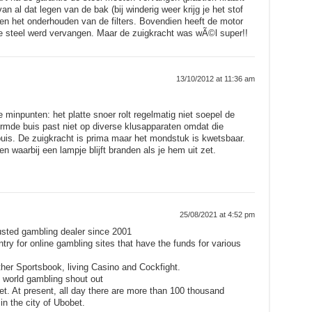
n al dat legen van de bak (bij winderig weer krijg je het stof
 en het onderhouden van de filters. Bovendien heeft de motor
de steel werd vervangen. Maar de zuigkracht was wÃ©l super!!
13/10/2012 at 11:36 am
e minpunten: het platte snoer rolt regelmatig niet soepel de
ormde buis past niet op diverse klusapparaten omdat die
uis. De zuigkracht is prima maar het mondstuk is kwetsbaar.
n waarbij een lampje blijft branden als je hem uit zet.
25/08/2021 at 4:52 pm
rusted gambling dealer since 2001
entry for online gambling sites that have the funds for various
her Sportsbook, living Casino and Cockfight.
 world gambling shout out
et. At present, all day there are more than 100 thousand
in the city of Ubobet.