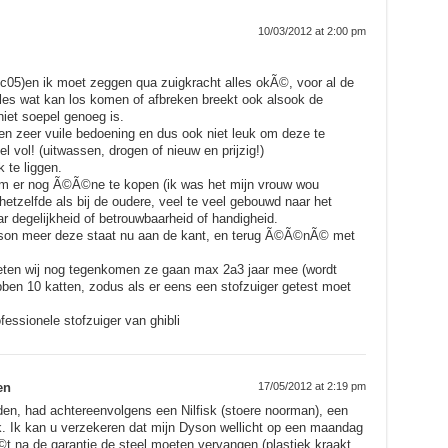
10/03/2012 at 2:00 pm
5)en ik moet zeggen qua zuigkracht alles okÃ©, voor al de
les wat kan los komen of afbreken breekt ook alsook de
niet soepel genoeg is.
een zeer vuile bedoening en dus ook niet leuk om deze te
nel vol! (uitwassen, drogen of nieuw en prijzig!)
 te liggen.
m er nog Ã©Ã©ne te kopen (ik was het mijn vrouw wou
etzelfde als bij de oudere, veel te veel gebouwd naar het
r degelijkheid of betrouwbaarheid of handigheid.
yson meer deze staat nu aan de kant, en terug Ã©Ã©nÃ© met
eten wij nog tegenkomen ze gaan max 2a3 jaar mee (wordt
ebben 10 katten, zodus als er eens een stofzuiger getest moet
fessionele stofzuiger van ghibli
en
17/05/2012 at 2:19 pm
uden, had achtereenvolgens een Nilfisk (stoere noorman), een
k. Ik kan u verzekeren dat mijn Dyson wellicht op een maandag
t na de garantie de steel moeten vervangen (plastiek kraakt