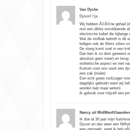
Van Dycke
Dyson! t’ja
Wij hebben Ã©Ã©ne gehad (dc0
rest een dikke onvoldoende al
electrische kabel die bijlange 
Wat de stofbak betreft is dit 
ledigen ook de filters zitten s
De slang komt snel in een knik
Dan ben ik zo dom geweest o
absoluut geen meer) en terug h
esthetische aspect en niet naa
Kortom voor ons nooit een d
een zak (miele)
Een echt goeie stofzuiger mo
dagelijks gebruikt want wij h
worden laat maar weten)
Ik gebruik voor mijzelf een pro
Nancy uit MidWestVlaander
Ik doe al 30 jaar mijn huisho
Dyson en dan weer een Nilfis
was gemaakt, want ik heb nÃ©