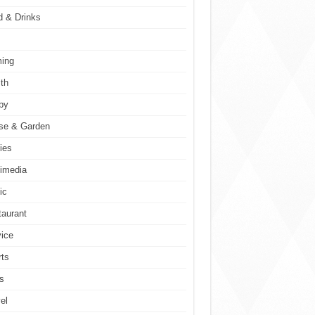
d & Drinks
ing
th
by
se & Garden
ies
imedia
ic
aurant
ice
ts
s
el