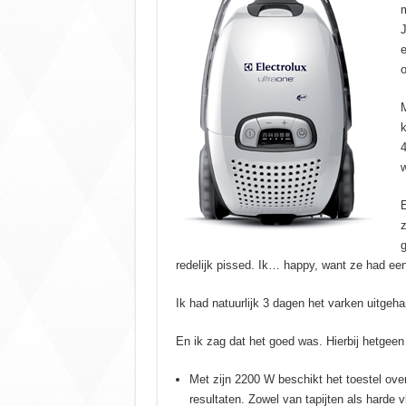
m
J
e
o
M
k
4
w
E
z
g
redelijk pissed. Ik… happy, want ze had een
Ik had natuurlijk 3 dagen het varken uitgeha
En ik zag dat het goed was. Hierbij hetgeen
Met zijn 2200 W beschikt het toestel ov
resultaten. Zowel van tapijten als harde v