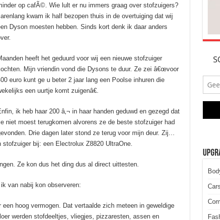
inder op cafÃ©. Wie lult er nu immers graag over stofzuigers?
arenlang kwam ik half bezopen thuis in de overtuiging dat wij
en Dyson moesten hebben. Sinds kort denk ik daar anders
ver.
aanden heeft het geduurd voor wij een nieuwe stofzuiger
ochten. Mijn vriendin vond die Dysons te duur. Ze zei â€œvoor
00 euro kunt ge u beter 2 jaar lang een Poolse inhuren die
ekelijks een uurtje komt zuigenâ€.
nfin, ik heb haar 200 â‚¬ in haar handen geduwd en gezegd dat
e niet moest terugkomen alvorens ze de beste stofzuiger had
evonden. Drie dagen later stond ze terug voor mijn deur. Zij…
 stofzuiger bij: een Electrolux Z8820 UltraOne.
Upgra
ngen. Ze kon dus het ding dus al direct uittesten.
Bod
 ik van nabij kon observeren:
Car
Comp
er een hoog vermogen. Dat vertaalde zich meteen in geweldige
loer werden stofdeeltjes, vliegjes, pizzaresten, assen en
Fas