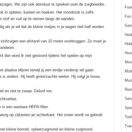
gezogen. We zijn ook absoluut te spreken over de zuigbreedte.
Foo
ook in spleten, kanten en hoeken. Het mondstuk is zelfs
Fun
m stof en vuil op te nemen langs de wanden.
Gam
ig als je wil dat de kleine matjes in je wagen niet half worden
Heal
l stofzuigen een afstand van 10 meter overbruggen. Zo moet je
Hob
randeren.
Hou
ant dan word ik niet gestoord tijdens het spelen op mijn
Mov
r plaatse blijven terwijl jij een eindje verderop wil gaan
Mult
s anders. Hij heeft grote/zachte wielen. Hij volgt je trouw,
Mus
Rest
bel en niet te zwaar. Geloof me.
Serv
chtverlies.
r is een wasbare HEPA-filter.
Spor
wezig op zijkanten an achterkant. Het snoer wordt na gebruik
Tool
Trav
 met kleine borstel, spleetzuigmond en kleine zuigmond.